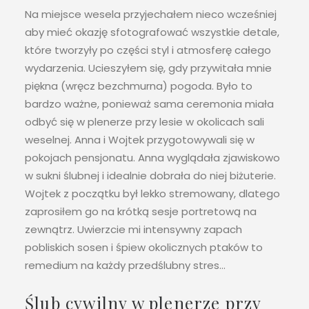
Na miejsce wesela przyjechałem nieco wcześniej
aby mieć okazję sfotografować wszystkie detale,
które tworzyły po części styl i atmosferę całego
wydarzenia. Ucieszyłem się, gdy przywitała mnie
piękna (wręcz bezchmurna) pogoda. Było to
bardzo ważne, ponieważ sama ceremonia miała
odbyć się w plenerze przy lesie w okolicach sali
weselnej. Anna i Wojtek przygotowywali się w
pokojach pensjonatu. Anna wyglądała zjawiskowo
w sukni ślubnej i idealnie dobrała do niej biżuterie.
Wojtek z początku był lekko stremowany, dlatego
zaprosiłem go na krótką sesje portretową na
zewnątrz. Uwierzcie mi intensywny zapach
pobliskich sosen i śpiew okolicznych ptaków to
remedium na każdy przedślubny stres…
Ślub cywilny w plenerze przy