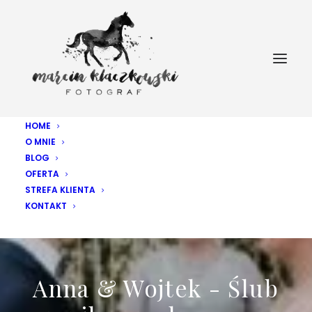
HOME
O MNIE
BLOG
OFERTA
STREFA KLIENTA
KONTAKT
Anna & Wojtek - Ślub