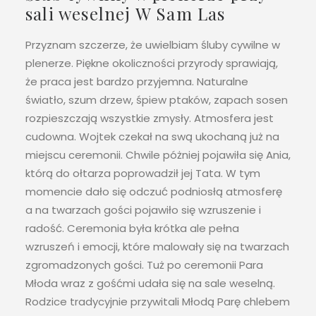
sali weselnej W Sam Las
Przyznam szczerze, że uwielbiam śluby cywilne w
plenerze. Piękne okoliczności przyrody sprawiają,
że praca jest bardzo przyjemna. Naturalne
światło, szum drzew, śpiew ptaków, zapach sosen
rozpieszczają wszystkie zmysły. Atmosfera jest
cudowna. Wojtek czekał na swą ukochaną już na
miejscu ceremonii. Chwile póżniej pojawiła się Ania,
którą do ołtarza poprowadził jej Tata. W tym
momencie dało się odczuć podniosłą atmosferę
a na twarzach gości pojawiło się wzruszenie i
radość. Ceremonia była krótka ale pełna
wzruszeń i emocji, które malowały się na twarzach
zgromadzonych gości. Tuż po ceremonii Para
Młoda wraz z gośćmi udała się na sale weselną.
Rodzice tradycyjnie przywitali Młodą Parę chlebem