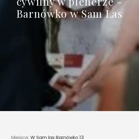
cywilny w plenerze -
Barnówko w Sam Las
Miejsce:
W Sam las Barnówko 13